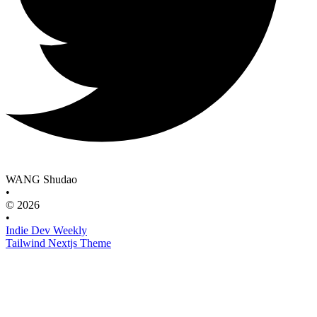
WANG Shudao
•
© 2026
•
Indie Dev Weekly
Tailwind Nextjs Theme