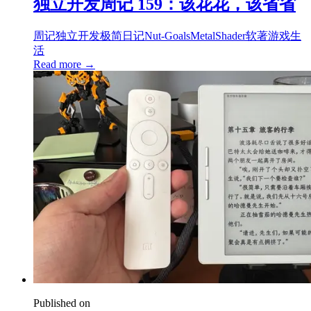
独立开发周记 159：该花花，该省省
周记
独立开发
极简日记
Nut-Goals
Metal
Shader
软著
游戏
生
活
Read more →
Published on