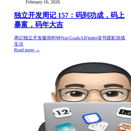
February 16, 2026
独立开发周记 157：码到功成，码上
暴富，码年大吉
周记
独立开发
极简时钟
Nut-Goals
AI
Flutter
读书
观影
游戏
生活
Read more →