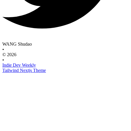
WANG Shudao
•
© 2026
•
Indie Dev Weekly
Tailwind Nextjs Theme