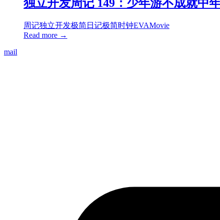
独立开发周记 149：少年游不成就中
周记
独立开发
极简日记
极简时钟
EVA
Movie
Read more →
mail