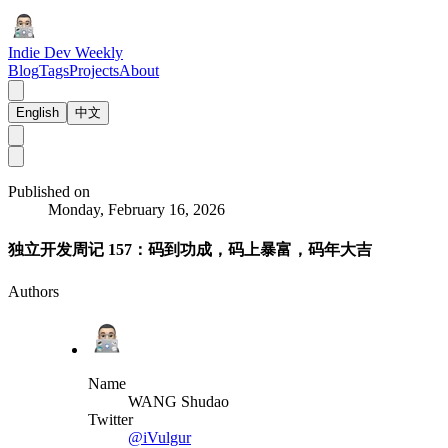
Indie Dev Weekly
Blog
Tags
Projects
About
English
中文
Published on
Monday, February 16, 2026
独立开发周记 157：码到功成，码上暴富，码年大吉
Authors
Name
WANG Shudao
Twitter
@iVulgur