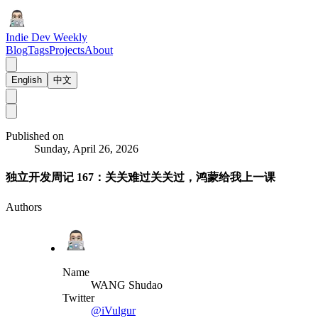
Indie Dev Weekly
Blog
Tags
Projects
About
English
中文
Published on
Sunday, April 26, 2026
独立开发周记 167：关关难过关关过，鸿蒙给我上一课
Authors
Name
WANG Shudao
Twitter
@iVulgur