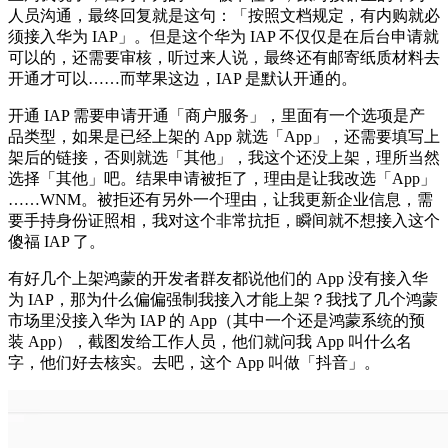
人员沟通，最终回复就是这句：「按照文档规定，有内购就必
须接入华为 IAP」。但是这个华为 IAP 不仅仅是在后台申请就
可以的，还需要审核，听过来人说，最终还有邮寄纸质材料去
开通才可以……而苹果这边，IAP 是默认开通的。
开通 IAP 需要申请开通「商户服务」，里面有一个选项是产
品类型，如果是已经上架的 App 就选「App」，还需要填写上
架后的链接，否则就选「其他」，我这个还没上架，理所当然
选择「其他」吧。结果申请被拒了，理由是让我改选「App」
……WNM。被拒还有另外一个理由，让我更新企业信息，需
要手持身份证照相，我对这个非常抗拒，瞬间就不想接入这个
傻福 IAP 了。
有好几个上架鸿蒙的开发者群友都说他们的 App 没有接入华
为 IAP，那为什么偏偏强制我接入才能上架？我找了几个鸿蒙
市场里没接入华为 IAP 的 App（其中一个还是鸿蒙系统的预
装 App），截图发给工作人员，他们就问我 App 叫什么名
字，他们好去核实。去吧，这个 App 叫做「抖音」。