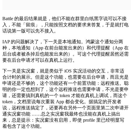
Battle 的最后结果就是，他们不能在群里白纸黑字说可以不接
入，不能「留痕」，只能按照文档的要求来答复，于是就打电
话说第一版可以先不接入。
IAP 的问题解决了，下一关是本地通知。鸿蒙这个通知分两
种，本地通知（App 在前台能发出来的）和代理提醒（App 在
后台或者被杀掉后也能发出来的）。可这个代理提醒居然还需
要在后台申请才可以在真机上运行。
下一关是实况窗，就是类似于 iOS 实况活动的交互，非常适
合计时的展示。但是这个功能，也需要在后台申请，而且光是
申请还是不够的，这个功能还有一个前置功能：远程推送。聪
明的你一定也想到了，这个远程推送也需要申请，不光是要申
请，还需要搞到真机的一个 token 才能在真机上调试，而这个
token，文档里说每次重装 App 都会变化。据搞定的开发者
说，远程推送搞定了，还要再在另外一个页面里第二次申请开
通实况窗功能 ……总之实况窗我最终也没能在真机上搞出
来，总是提示：实况窗没有启用，即使 profile 里已经明显写
着包含了这个功能。