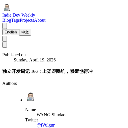
Indie Dev Weekly
Blog
Tags
Projects
About
English
中文
Published on
Sunday, April 19, 2026
独立开发周记 166：上架即踩坑，累瘫也得冲
Authors
Name
WANG Shudao
Twitter
@iVulgur