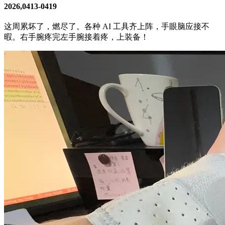
2026,0413-0419
这周累坏了，燃尽了。各种 AI 工具齐上阵，手眼脑应接不
暇。右手腕疼完左手腕接着疼，上装备！