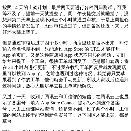
按照 14 天的上架计划，最后两天要进行各种回归测试，可我
等不及了，提前一天就提交了。周二午夜提交后就睡觉了，没
想到第二天早上发现不到三个小时就通过审核。于是上周担心
的事情还是发生了，App 审核通过了，但是备案还没下来，只
好环大陆上架了。
但是通过审核后过了四个多小时，商店里还是搜不出来，即使
输入全名也搜不到，只能通过 App Store 的 URL 才能打开
App 的页面。又是这种商店和 App 状态不同步的问题，立刻
给苹果提了一个工单。很快工单就回复了，还是那句套话：将
在 24 小时内进行更新，不过我在收到工单回复后就发现商店
里可以搜到 App 了。之前也遇到过这种情况，我觉得只要苹
果看到了你的工单，他们就会手动更新。所以大家以后也遇到
这种问题，放心大胆尽早去提工单就能解决。
又过了一天，收到了腾讯云和工信部的短信，在腾讯云上也显
示了备案号，填入 App Store Connect 提示找不到这个备案
号，又去工信部网站查询，还是查不到。过了两个小时，工信
部的网站上终于能查到新备案号了，这下国区才能上架。都是
草台！