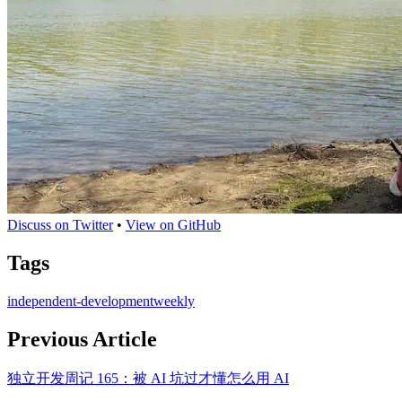
Discuss on Twitter
•
View on GitHub
Tags
independent-development
weekly
Previous Article
独立开发周记 165：被 AI 坑过才懂怎么用 AI