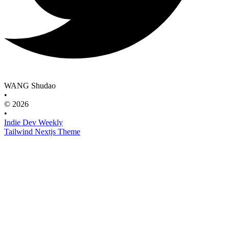
WANG Shudao
•
© 2026
•
Indie Dev Weekly
Tailwind Nextjs Theme