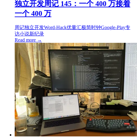
独立开发周记 145：一个 400 万接着
一个 400 万
周记
独立开发
Word-Hack
优量汇
极简时钟
Google-Play
专
访
小说
新纪录
Read more →