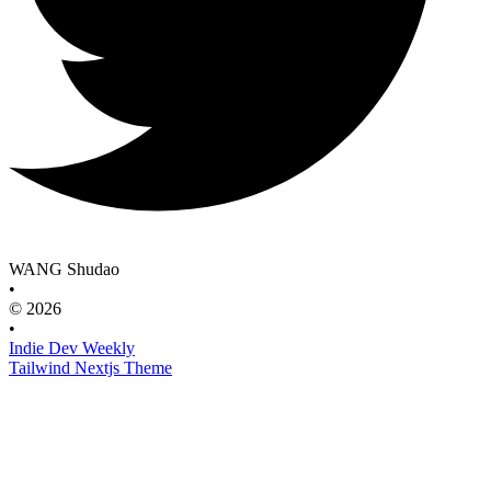
WANG Shudao
•
© 2026
•
Indie Dev Weekly
Tailwind Nextjs Theme