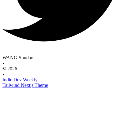
WANG Shudao
•
© 2026
•
Indie Dev Weekly
Tailwind Nextjs Theme