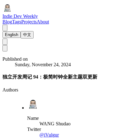
Indie Dev Weekly
Blog
Tags
Projects
About
English
中文
Published on
Sunday, November 24, 2024
独立开发周记 94：极简时钟全新主题双更新
Authors
Name
WANG Shudao
Twitter
@iVulgur