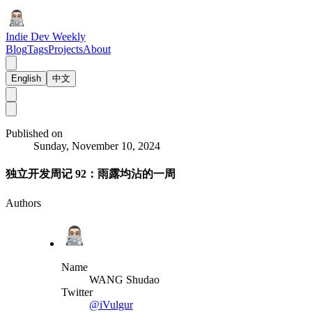
Indie Dev Weekly
Blog
Tags
Projects
About
English
中文
Published on
Sunday, November 10, 2024
独立开发周记 92：雨露均沾的一周
Authors
Name
WANG Shudao
Twitter
@iVulgur