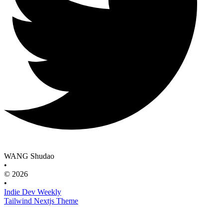
WANG Shudao
•
© 2026
•
Indie Dev Weekly
Tailwind Nextjs Theme