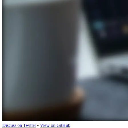
Discuss on Twitter
•
View on GitHub