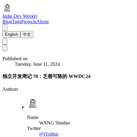
Indie Dev Weekly
Blog
Tags
Projects
About
English
中文
Published on
Tuesday, June 11, 2024
独立开发周记 70：乏善可陈的 WWDC24
Authors
Name
WANG Shudao
Twitter
@iVulgur