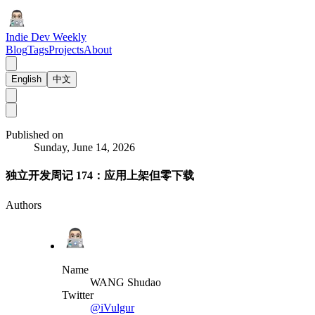
Indie Dev Weekly
Blog
Tags
Projects
About
English
中文
Published on
Sunday, June 14, 2026
独立开发周记 174：应用上架但零下载
Authors
Name
WANG Shudao
Twitter
@iVulgur