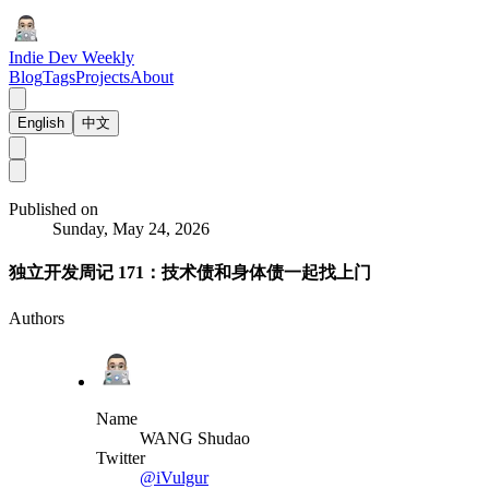
Indie Dev Weekly
Blog
Tags
Projects
About
English
中文
Published on
Sunday, May 24, 2026
独立开发周记 171：技术债和身体债一起找上门
Authors
Name
WANG Shudao
Twitter
@iVulgur