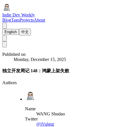
Indie Dev Weekly
Blog
Tags
Projects
About
English
中文
Published on
Monday, December 15, 2025
独立开发周记 148：鸿蒙上架失败
Authors
Name
WANG Shudao
Twitter
@iVulgur