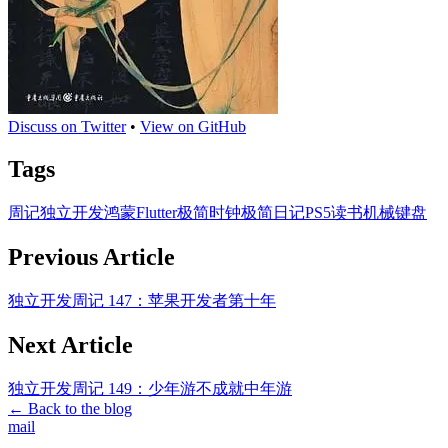
Discuss on Twitter
•
View on GitHub
Tags
周记
独立开发
鸿蒙
Flutter
极简时钟
极简日记
PS5
读书
机械键盘
Previous Article
独立开发周记 147：苹果开发者第十年
Next Article
独立开发周记 149：少年游不成就中年游
←
Back to the blog
mail