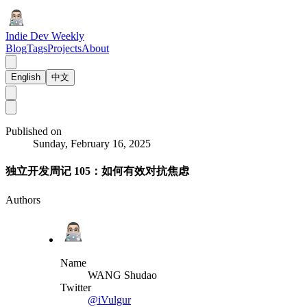
Indie Dev Weekly
Blog
Tags
Projects
About
English
中文
Published on
Sunday, February 16, 2025
独立开发周记 105：如何有效对抗焦虑
Authors
Name
WANG Shudao
Twitter
@iVulgur